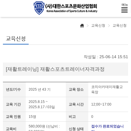
메뉴
교육신청
교육신청
교육신청
작성일 : 25-06-14 15:51
[재활트레이닝] 재활스포츠트레이너자격과정
코치아카데미재활교
년도/기수
2025 년 43 기
교육 장소
육장
2025.8.15 ~
교육 기간
교육 시간
12;00~17:00
2025.8.17 / 03일
교육 인원
15명
비고
0
580,000원 (선납비 :
접수가 완료되었습니
교육비
신청 상태