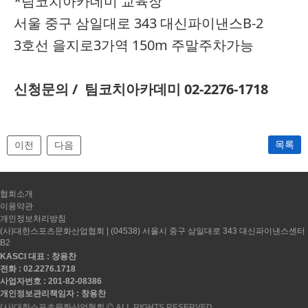
*팀코치아카데미 교육장
서울 중구 삼일대로 343 대신파이낸스B-2
3호선 을지로3가역 150m 주말주차가능
신청문의 / 팀코치아카데미 02-2276-1718
목록
이전
다음
협회소개
이용약관
개인정보처리방침
(사)대한스포츠문화산업협회 | (04538) 서울시 중구 삼일대로 343 대신파이낸스센터
B2
KASCI 대표 : 창용찬
전화 : 02.2276.1718
사업자번호 : 201-82-08386
개인정보관리책임자 : 창용찬
(사)대한스포츠문화산업협회
ALL RIGHTS RESERVED.